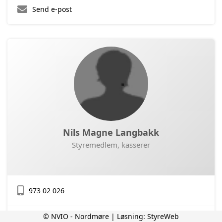
Send e-post
Nils Magne Langbakk
Styremedlem, kasserer
973 02 026
© NVIO - Nordmøre | Løsning:
StyreWeb
Send e-post