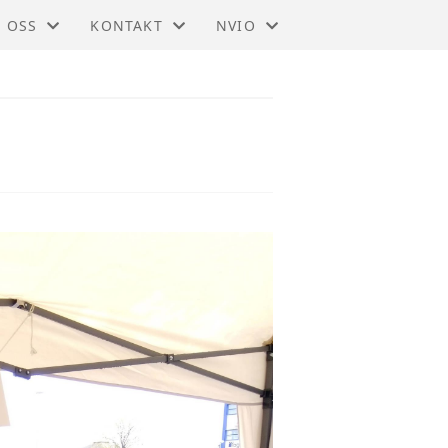
 OSS
KONTAKT
NVIO
IO - NORDMØRE
KONTAKT
BLI MEDLEM
STYRET
TIL HOVEDSIDEN