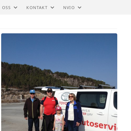
 OSS
KONTAKT
NVIO
IO - NORDMØRE
KONTAKT
BLI MEDLEM
STYRET
TIL HOVEDSIDEN